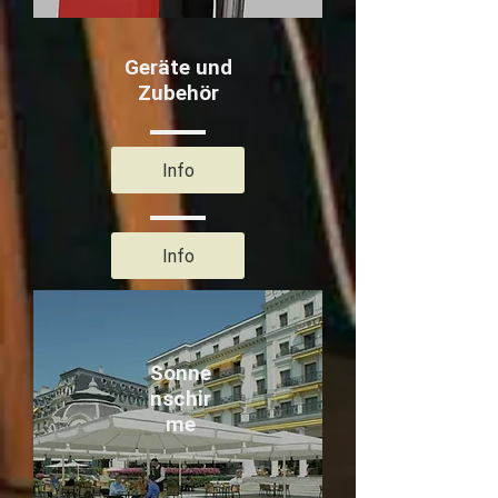
Geräte und
Zubehör
Info
Info
Sonne
nschir
me