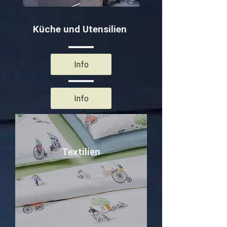
Küche und Utensilien
Info
Info
Textilien