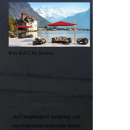
© by GLATZ AG, Schweiz
Grosse Sonnenschirme nach
Mass von Glatz
Auf Langlebigkeit ausgelegt und
multifunktional einsetzbar bietet