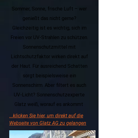
Sommer, Sonne, frische Luft – wer
genießt das nicht gerne?
Gleichzeitig ist es wichtig, sich im
Freien vor UV-Strahlen zu schützen.
Sonnenschutzmittel mit
Lichtschutzfaktor wirken direkt auf
der Haut. Für ausreichend Schatten
sorgt beispielsweise ein
Sonnenschirm. Aber filtert es auch
UV-Licht? Sonnenschutzexperte
Glatz weiß, worauf es ankommt
...klicken Sie hier, um direkt auf die
Webseite von Glatz AG zu gelangen