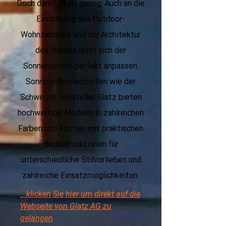
Doch damit nicht genug: Auch an die
Einrichtung des Outdoor-
Wohnzimmers und die Architektur
des Hauses lässt sich der
Sonnenschirm perfekt anpassen.
Sonnenschirmexperten wie der
Schweizer Hersteller Glatz bieten
hochwertige Modelle in zahlreichen
Farben und Formen mit praktischen
Bedienfunktionen für
unterschiedliche Stilvorlieben und
zahlreiche Einsatzmöglichkeiten.
...klicken Sie hier um direkt auf die
Webseite von Glatz AG zu
gelangen