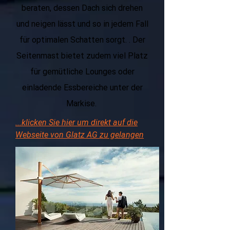
beraten, dessen Dach sich drehen
und neigen lässt und so in jedem Fall
für optimalen Schatten sorgt. . Der
Seitenmast bietet zudem viel Platz
für gemütliche Lounges oder
einladende Essbereiche unter der
Markise.
...klicken Sie hier um direkt auf die
Webseite von Glatz AG zu gelangen