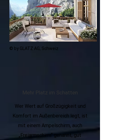
© by GLATZ AG, Schweiz
Mehr Platz im Schatten
Wer Wert auf Großzügigkeit und
Komfort im Außenbereich legt, ist
mit einem Ampelschirm, auch
„Freiarmschirm“ genannt, gut