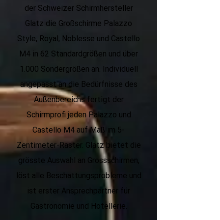
der Schweizer Schirmhersteller
Glatz die Großschirme Palazzo
Style, Royal, Noblesse und Castello
M4 in 62 Standardgrößen und über
1.000 Sondergrößen an. Individuell
angepasst an die Bedürfnisse des
Außenbereichs fertigt der
Schirmprofi jeden Palazzo und
Castello M4 auf Maß im 5-
Zentimeter-Raster. Glatz bietet die
grösste Auswahl an Grossschirmen,
löst alle Beschattungsprobleme und
ist erster Ansprechpartner für
Gastronomie und Hotellerie.