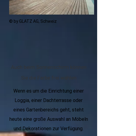
© by GLATZ AG, Schweiz
Auch beim Sonnenschirm können
Sie die Farbe frei wählen
Wenn es um die Einrichtung einer
Loggia, einer Dachterrasse oder
eines Gartenbereichs geht, steht
heute eine große Auswahl an Möbeln
und Dekorationen zur Verfügung.