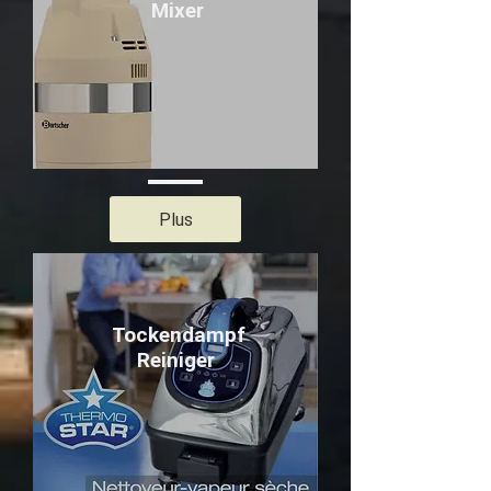
Mixer
Plus
Tockendampf
Reiniger