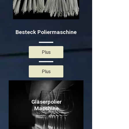
Besteck Poliermaschine
Plus
Plus
Gläserpolier
Maschine