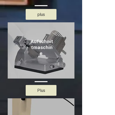
plus
Aufschnit
tmaschin
e
Plus