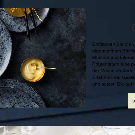
Entdecken Sie die W
einem echten Blick
Mustern und interes
Präsentation eine p
der Masse ab. Jedes
Erlebnis Ihrer Gäste
und setzen Sie auf I
l