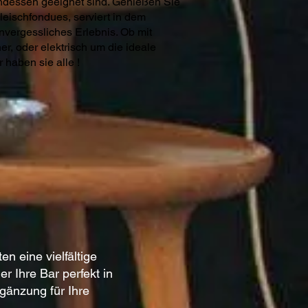
bendessen geeignet sind. Genießen Sie
Fleischfondues, serviert in dem
nvergessliches Erlebnis. Ob mit
r, oder elektrisch um die ideale
r haben sie alle !
n eine vielfältige
r Ihre Bar perfekt in
rgänzung für Ihre