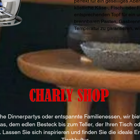
perfekt für ein geselliges A
köstliche Käse-, Fisch- oder 
entsprechenden Topf für ein u
brennbaren Pasten, Gasbrenne
Temperatur zu garantieren, wi
che Dinnerpartys oder entspannte Familienessen, wir biete
s, dem edlen Besteck bis zum Teller, der Ihren Tisch ode
. Lassen Sie sich inspirieren und finden Sie die ideale E
Tischkultur.