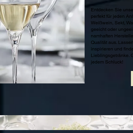
Entdecken Sie unser
perfekt für jeden Anl
Weißwein, Sekt, Was
geeicht oder ungeeich
namhaften Herstelle
Qualität aus. Lasse
inspirieren und find
Lieblingsgetränke. 
jedem Schluck!