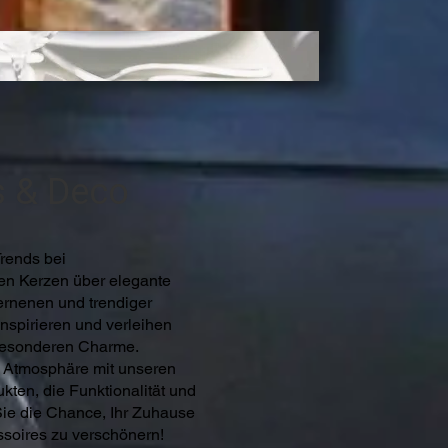
s & Deco
rends bei
len Kerzen über elegante
ernenen und trendiger
inspirieren und verleihen
besonderen Charme.
e Atmosphäre mit unseren
kten, die Funktionalität und
ie die Chance, Ihr Zuhause
soires zu verschönern!