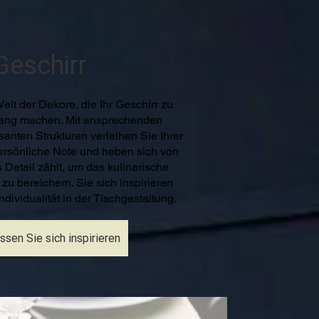
Geschirr
elt der Dekore, die Ihr Geschirr zu
fang machen. Mit ansprechenden
santen Strukturen verleihen Sie Ihrer
ersönliche Note und heben sich von
 Detail zählt, um das kulinarische
 zu bereichern. Sie sich inspirieren
ndividualität in der Tischgestaltung.
assen Sie sich inspirieren