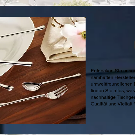
Entdecken Sie unse
namhaften Hersteller
umweltfreundlichen B
finden Sie alles, was
nachhaltige Tischges
Qualität und Vielfalt 