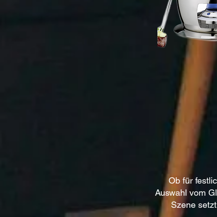
Ob für festli
Auswahl vom Gla
Szene setzt