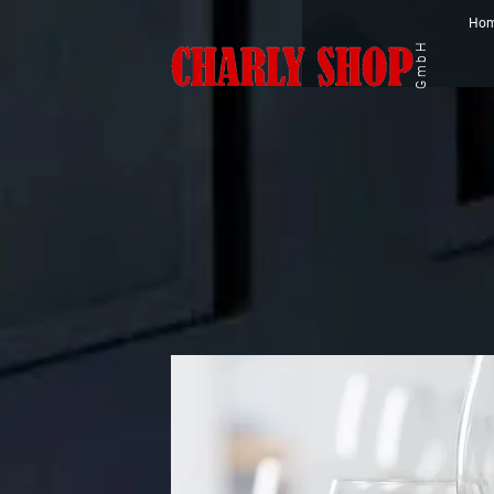
Ho
GmbH