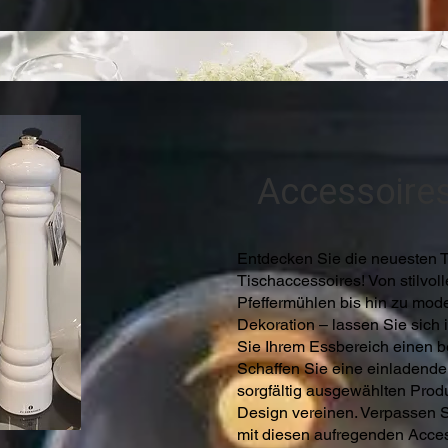
Accessoire
Entdecken Sie die neuesten T
Tischaccessoires! Von stilvol
Pfeffermühlen bis hin zu mod
Dekoration – lassen Sie sich 
Sie Ihrem Essbereich einen 
Schaffen Sie eine einladend
sorgfältig ausgewählten Produ
Design vereinen. Verpassen S
mit diesen aufregenden Acces