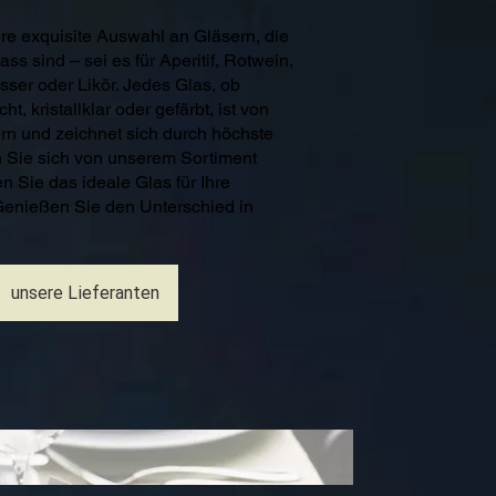
e exquisite Auswahl an Gläsern, die
ass sind – sei es für Aperitif, Rotwein,
ser oder Likör. Jedes Glas, ob
t, kristallklar oder gefärbt, ist von
rn und zeichnet sich durch höchste
n Sie sich von unserem Sortiment
en Sie das ideale Glas für Ihre
Genießen Sie den Unterschied in
unsere Lieferanten