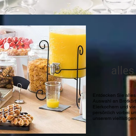
alles
Entdecken Sie alles 
Auswahl an Brotkörb
Eierkochern und vi
persönlich vorbei u
unserem vielfältige