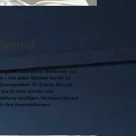
Besteck
re große Auswahl an Bestecken von
n – von edlen Stücken bis hin zu
iowegartikeln für Events. Bei uns
 Sie für eine stilvolle und
taltung benötigen. Vertrauen Sie auf
für Ihre Veranstaltungen!