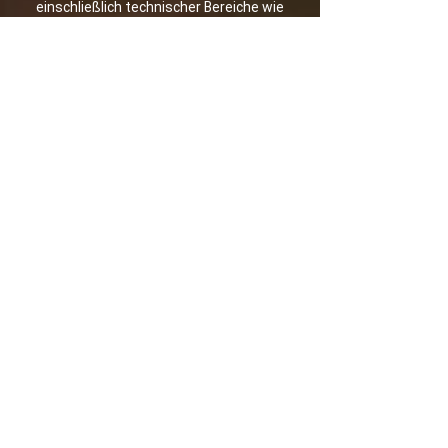
einschließlich technischer Bereiche wie
Geräte und den möglichen Chemikalien
zur Reinigung von Flächen.
Doris Murith
Verkauf / Administration
Ihre Beraterin zu all Ihren Fragen, vom
Bettinhalt
über Acessoires bis hin zum stilvollen
Glas.