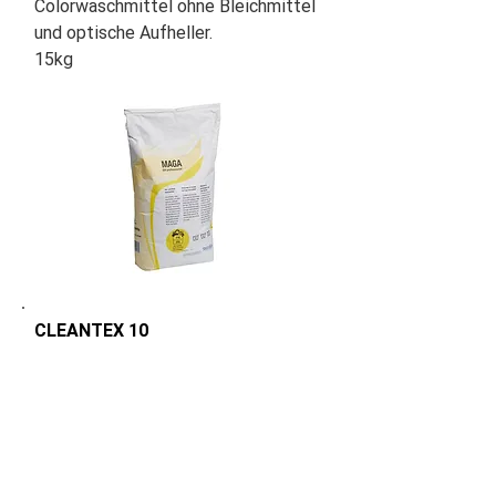
Colorwaschmittel ohne Bleichmittel
und optische Aufheller.
15kg
CLEANTEX 10
Vorwaschmittel 30°C | 40°C | 60°C.
Enthält Enzyme; löst
Eiweißverschmutzungen wie Blut-
und Urinflecken. Keine Bleichmittel
oder optischen Aufheller.
Vorwaschmittel für weiße Wäsche.